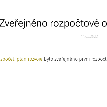
Zveřejněno rozpočtové o
14.03.2022
zpočet, plán rozvoje
bylo zveřejněno první rozpočt