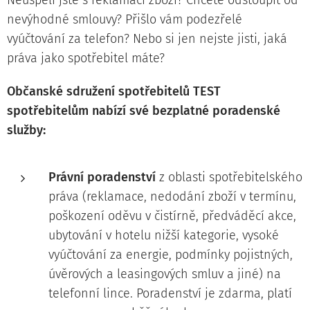
Neuspěli jste s reklamací zboží? Chcete odstoupit od
nevýhodné smlouvy? Přišlo vám podezřelé
vyúčtování za telefon? Nebo si jen nejste jisti, jaká
práva jako spotřebitel máte?
Občanské sdružení spotřebitelů TEST
spotřebitelům nabízí své bezplatné poradenské
služby:
Právní poradenství
z oblasti spotřebitelského
práva (reklamace, nedodání zboží v termínu,
poškození oděvu v čistírně, předváděcí akce,
ubytování v hotelu nižší kategorie, vysoké
vyúčtování za energie, podmínky pojistných,
úvěrových a leasingových smluv a jiné) na
telefonní lince. Poradenství je zdarma, platí