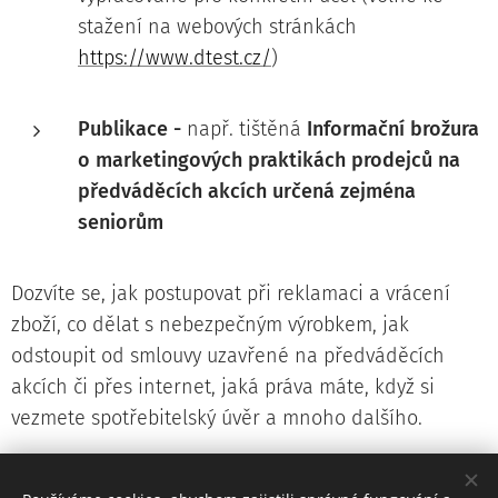
stažení na webových stránkách
https://www.dtest.cz/
)
Publikace -
např. tištěná
Informační brožura
o marketingových praktikách prodejců na
předváděcích akcích určená zejména
seniorům
Dozvíte se, jak postupovat při reklamaci a vrácení
zboží, co dělat s nebezpečným výrobkem, jak
odstoupit od smlouvy uzavřené na předváděcích
akcích či přes internet, jaká práva máte, když si
vezmete spotřebitelský úvěr a mnoho dalšího.
Spotřebitelská poradna dTestu je tu pro vás.