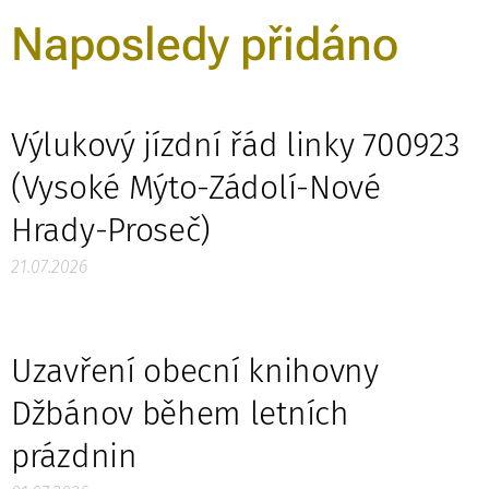
Naposledy přidáno
Výlukový jízdní řád linky 700923
(Vysoké Mýto-Zádolí-Nové
Hrady-Proseč)
21.07.2026
Uzavření obecní knihovny
Džbánov během letních
prázdnin