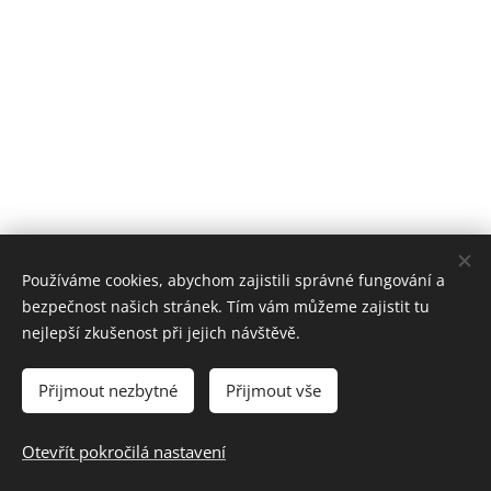
Používáme cookies, abychom zajistili správné fungování a
bezpečnost našich stránek. Tím vám můžeme zajistit tu
nejlepší zkušenost při jejich návštěvě.
Přijmout nezbytné
Přijmout vše
Prohlášení o přístupnosti webových stránek
Otevřít pokročilá nastavení
Vytvořeno službou
Webnode
Cookies