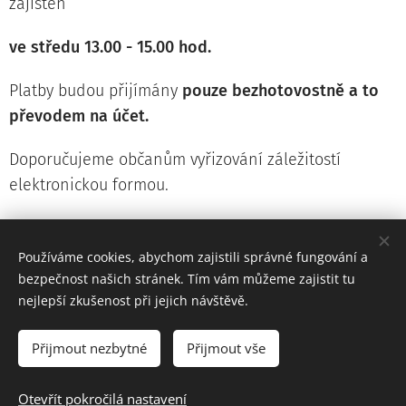
zajištěn
ve středu 13.00 - 15.00 hod.
Platby budou přijímány
pouze bezhotovostně a to
převodem na účet.
Doporučujeme občanům vyřizování záležitostí
elektronickou formou.
Osobní schůzky je nutné domluvit předem emailem
nebo telefonicky.
Používáme cookies, abychom zajistili správné fungování a
bezpečnost našich stránek. Tím vám můžeme zajistit tu
Č. tel. na OÚ 468 003 520
nejlepší zkušenost při jejich návštěvě.
Přijmout nezbytné
Přijmout vše
Prohlášení o přístupnosti webových stránek
Otevřít pokročilá nastavení