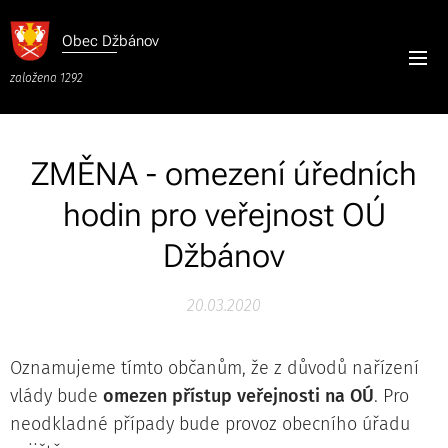
Obec
Džbánov
založena 1292
ZMĚNA - omezení úředních
hodin pro veřejnost OÚ
Džbánov
20.03.2020
Oznamujeme tímto občanům, že z důvodů nařízení
vlády bude
omezen přístup veřejnosti na OÚ
. Pro
neodkladné případy bude provoz obecního úřadu