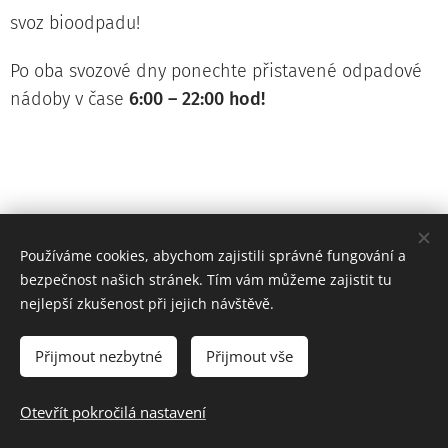
svoz bioodpadu!
Po oba svozové dny ponechte přistavené odpadové
nádoby v čase
6:00 – 22:00 hod!
Používáme cookies, abychom zajistili správné fungování a
bezpečnost našich stránek. Tím vám můžeme zajistit tu
nejlepší zkušenost při jejich návštěvě.
Přijmout nezbytné
Přijmout vše
Prohlášení o přístupnosti webových stránek
Otevřít pokročilá nastavení
Vytvořeno službou
Webnode
Cookies