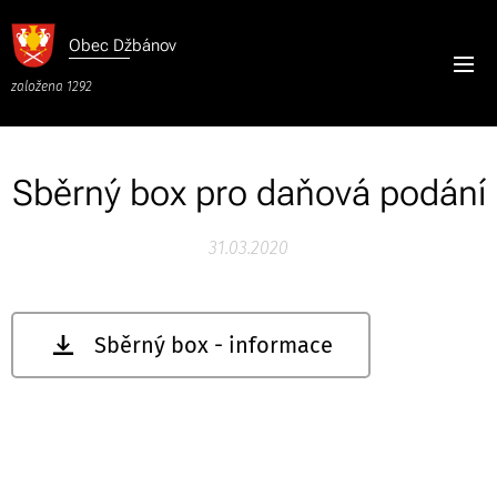
Obec
Džbánov
založena 1292
Sběrný box pro daňová podání
31.03.2020
Sběrný box - informace