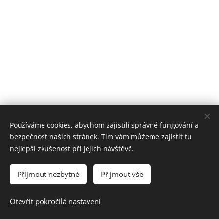
Používáme cookies, abychom zajistili správné fungování a
bezpečnost našich stránek. Tím vám můžeme zajistit tu
nejlepší zkušenost při jejich návštěvě.
Přijmout nezbytné
Přijmout vše
Prohlášení o přístupnosti webových stránek
Otevřít pokročilá nastavení
Vytvořeno službou
Webnode
Cookies