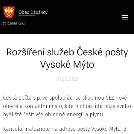
Obec
Džbánov
založena 1292
Rozšíření služeb České pošty
Vysoké Mýto
01.06.2022
Česká počta s.p. ve spolupráci se skupinou ČEZ nově
otevřela kontaktní místo, kde mohou lidé blíže svého
bydliště řešit vše ohledně energií a plynu.
Kancelář naleznete na adrese pošty Vysoké Mýto, B.