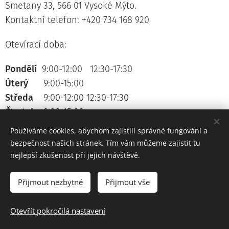
Smetany 33, 566 01 Vysoké Mýto.
Kontaktní telefon: +420 734 168 920
Otevírací doba:
Pondělí
9:00-12:00 12:30-17:30
Úterý
9:00-15:00
Středa
9:00-12:00 12:30-17:30
Čtvrtek
9:00-15:00
Pátek
9:00-15:00
Používáme cookies, abychom zajistili správné fungování a
bezpečnost našich stránek. Tím vám můžeme zajistit tu
nejlepší zkušenost při jejich návštěvě.
Přijmout nezbytné
Přijmout vše
Prohlášení o přístupnosti webových stránek
Otevřít pokročilá nastavení
Vytvořeno službou
Webnode
Cookies