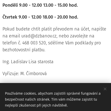
Pondělí 9.00 - 12.00 13.00 - 15.00 hod.
Čtvrtek 9.00 - 12.00 18.00 - 20.00 hod.
Pokud budete chtít platit převodem na účet, napište
na email urad@dzbanov.cz, nebo zavolejte na
telefon č. 468 003 520, sdělíme Vám podklady pro
bezhotovostní platbu.
Ing. Ladislav Lisa starosta
Vyřizuje: M. Čimborová​
Tel. 468 003 520
Používáme cookies, abychom zajistili správné fungování a
Do konce října je též splatná 2. splátka poplatku za
bezpečnost našich stránek. Tím vám můžeme zajistit tu
odpady r. 2021
nejlepší zkušenost při jejich návštěvě.