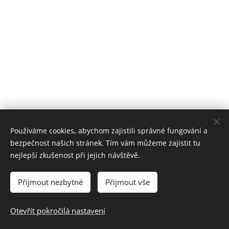
Používáme cookies, abychom zajistili správné fungování a
bezpečnost našich stránek. Tím vám můžeme zajistit tu
nejlepší zkušenost při jejich návštěvě.
Přijmout nezbytné
Přijmout vše
Prohlášení o přístupnosti webových stránek
Otevřít pokročilá nastavení
Vytvořeno službou
Webnode
Cookies