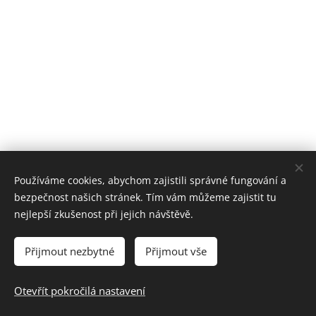
Používáme cookies, abychom zajistili správné fungování a
bezpečnost našich stránek. Tím vám můžeme zajistit tu
nejlepší zkušenost při jejich návštěvě.
Přijmout nezbytné
Přijmout vše
Prohlášení o přístupnosti webových stránek
Otevřít pokročilá nastavení
Vytvořeno službou
Webnode
Cookies