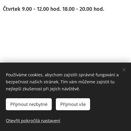
Čtvrtek 9.00 - 12.00 hod. 18.00 - 20.00 hod.
Používáme cookies, abychom zajistili správné fungování a
bezpečnost našich stránek. Tím vám můžeme zajistit tu
nejlepší zkušenost při jejich návštěvě.
Přijmout nezbytné
Přijmout vše
Prohlášení o přístupnosti webových stránek
Otevřít pokročilá nastavení
Vytvořeno službou
Webnode
Cookies