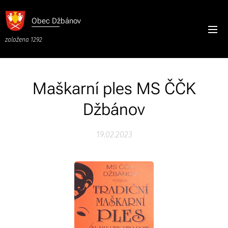
Obec
Džbánov
založena 1292
Maškarní ples MS ČČK
Džbánov
19.02.2023