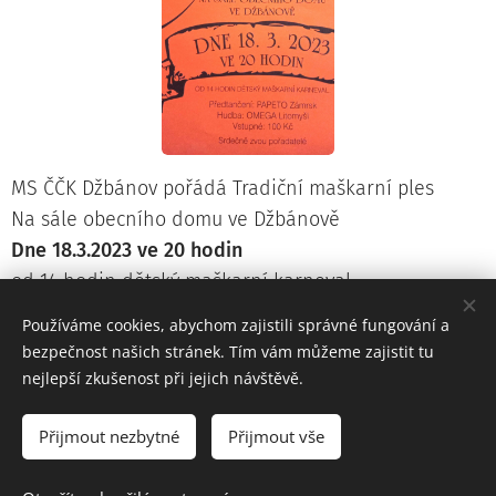
MS ČČK Džbánov pořádá Tradiční maškarní ples
Na sále obecního domu ve Džbánově
Dne 18.3.2023 ve 20 hodin
od 14 hodin dětský maškarní karneval
Předtančení: PAPETO Zámrsk
Používáme cookies, abychom zajistili správné fungování a
Hudba: OMEGA Litomyšl
bezpečnost našich stránek. Tím vám můžeme zajistit tu
Vstupné: 100 Kč
nejlepší zkušenost při jejich návštěvě.
Přijmout nezbytné
Přijmout vše
Prohlášení o přístupnosti webových stránek