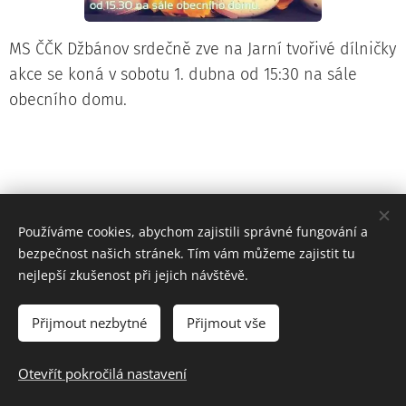
MS ČČK Džbánov srdečně zve na Jarní tvořivé dílničky
akce se koná v sobotu 1. dubna od 15:30 na sále
obecního domu.
Používáme cookies, abychom zajistili správné fungování a
bezpečnost našich stránek. Tím vám můžeme zajistit tu
nejlepší zkušenost při jejich návštěvě.
Přijmout nezbytné
Přijmout vše
Prohlášení o přístupnosti webových stránek
Otevřít pokročilá nastavení
Vytvořeno službou
Webnode
Cookies