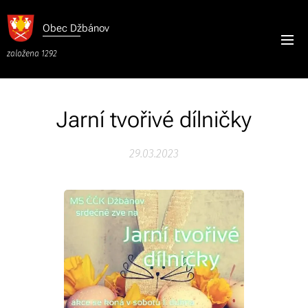
Obec
Džbánov
založena 1292
Jarní tvořivé dílničky
29.03.2023