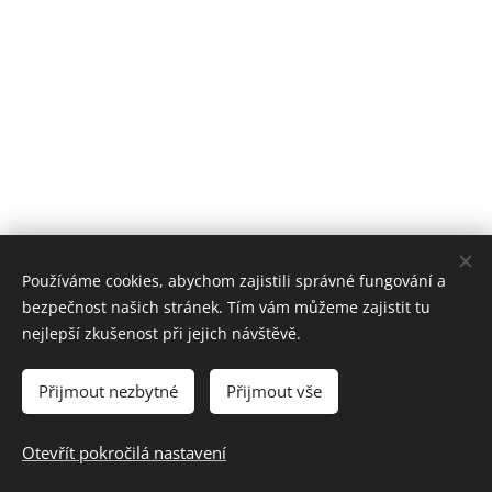
Používáme cookies, abychom zajistili správné fungování a
bezpečnost našich stránek. Tím vám můžeme zajistit tu
nejlepší zkušenost při jejich návštěvě.
Přijmout nezbytné
Přijmout vše
Prohlášení o přístupnosti webových stránek
Otevřít pokročilá nastavení
Vytvořeno službou
Webnode
Cookies