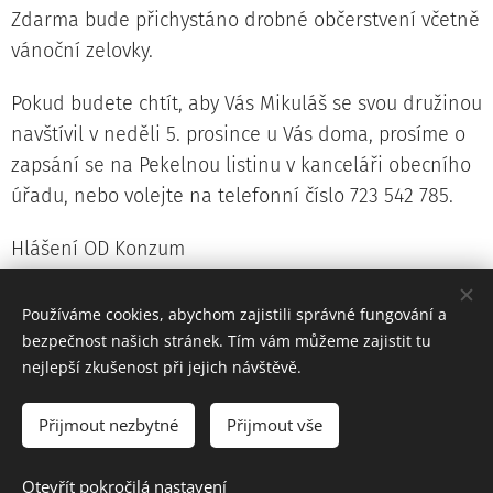
Zdarma bude přichystáno drobné občerstvení včetně
vánoční zelovky.
Pokud budete chtít, aby Vás Mikuláš se svou družinou
navštívil v neděli 5. prosince u Vás doma, prosíme o
zapsání se na Pekelnou listinu v kanceláři obecního
úřadu, nebo volejte na telefonní číslo 723 542 785.
Hlášení OD Konzum
OD Konzum oznamuje, že tuto sobotu 27. 11. 2021
Používáme cookies, abychom zajistili správné fungování a
bude prodejna ve Džbánově z provozních důvodů
bezpečnost našich stránek. Tím vám můžeme zajistit tu
uzavřena.
nejlepší zkušenost při jejich návštěvě.
Přijmout nezbytné
Přijmout vše
Prohlášení o přístupnosti webových stránek
Otevřít pokročilá nastavení