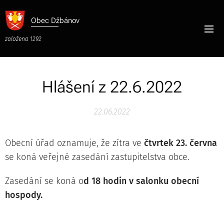
Obec
Džbánov
založena 1292
Hlášení z 22.6.2022
22.06.2022
Obecní úřad oznamuje, že zítra ve
čtvrtek 23. června
se koná veřejné zasedání zastupitelstva obce.
Zasedání se koná o
d 18 hodin v salonku obecní
hospody.