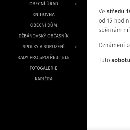
OBECNÍ ÚŘAD
Ve
středu 14
KNIHOVNA
od 15 hodin
OBECNÍ DŮM
sběrném mís
DŽBÁNOVSKÝ OBČASNÍK
Oznámení o
SPOLKY A SDRUŽENÍ
RADY PRO SPOTŘEBITELE
Tuto
sobotu 
FOTOGALERIE
KARIÉRA