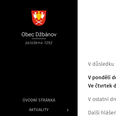
Obec
Džbánov
založena 1292
V důsledku 
V pondělí d
Ve čtvrtek 
V ostatní dn
ÚVODNÍ STRÁNKA
AKTUALITY
Další hlášen