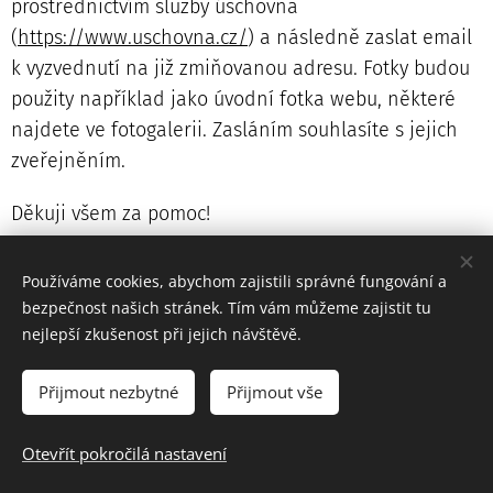
prostřednictvím služby úschovna
(
https://www.uschovna.cz/
) a následně zaslat email
k vyzvednutí na již zmiňovanou adresu. Fotky budou
použity například jako úvodní fotka webu, některé
najdete ve fotogalerii. Zasláním souhlasíte s jejich
zveřejněním.
Děkuji všem za pomoc!
Správce webu Adam Ješina.
Používáme cookies, abychom zajistili správné fungování a
bezpečnost našich stránek. Tím vám můžeme zajistit tu
nejlepší zkušenost při jejich návštěvě.
Přijmout nezbytné
Přijmout vše
Prohlášení o přístupnosti webových stránek
Otevřít pokročilá nastavení
Vytvořeno službou
Webnode
Cookies