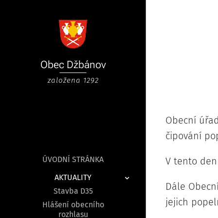
Obec
Džbánov
založena 1292
Obecní úřad
čipování po
ÚVODNÍ STRÁNKA
V tento den
AKTUALITY
Dále Obecní
Stavba D35
jejich pope
Hlášení obecního
rozhlasu