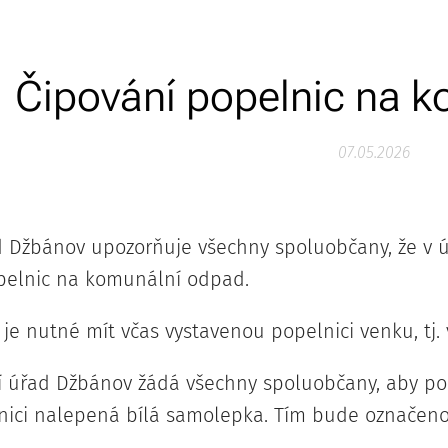
Čipování popelnic na 
07.05.2026
 Džbánov upozorňuje všechny spoluobčany, že v 
pelnic na komunální odpad.
 je nutné mít včas vystavenou popelnici venku, tj.
 úřad Džbánov žádá všechny spoluobčany, aby pope
lnici nalepená bílá samolepka. Tím bude označeno, 